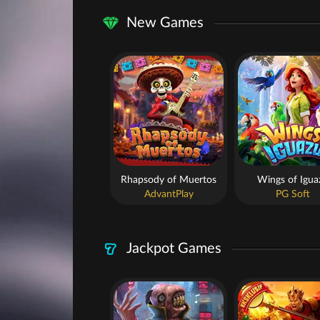
New Games
Rhapsody of Muertos
Wings of Igua
AdvantPlay
PG Soft
Jackpot Games