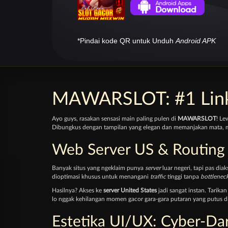
*Pindai kode QR untuk Unduh
Android APK
MAWARSLOT: #1 Link P
Ayo guys, rasakan sensasi main paling pulen di
MAWARSLOT
! Le
Dibungkus dengan tampilan yang elegan dan memanjakan mata
Web Server US & Routing
Banyak situs yang ngeklaim punya
server
luar negeri, tapi pas dia
dioptimasi khusus untuk menangani
traffic
tinggi tanpa
bottlenec
Hasilnya? Akses ke
server United States
jadi sangat instan. Tarika
lo nggak kehilangan momen gacor gara-gara putaran yang putus di
Estetika UI/UX: Cyber-Da