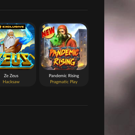
Ze Zeus
Pandemic Rising
Hacksaw
Pragmatic Play