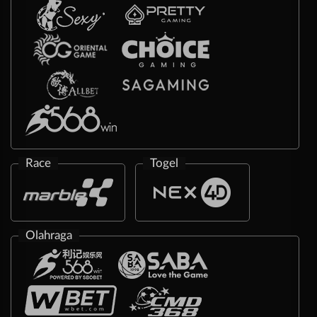
Race
Togel
Olahraga