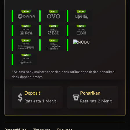
* Selama bank maintenance dan bank offline deposit dan penarikan
tidak dapat diproses
Deposit
Penarikan
Rata-rata 1 Menit
Rata-rata 2 Menit