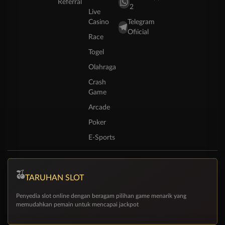
Referral
2
Live
Casino
Telegram
Ofiicial
Race
Togel
Olahraga
Crash
Game
Arcade
Poker
E-Sports
TARUHAN SLOT
Penyedia slot online dengan beragam pilihan game menarik yang
memudahkan pemain untuk mencapai jackpot