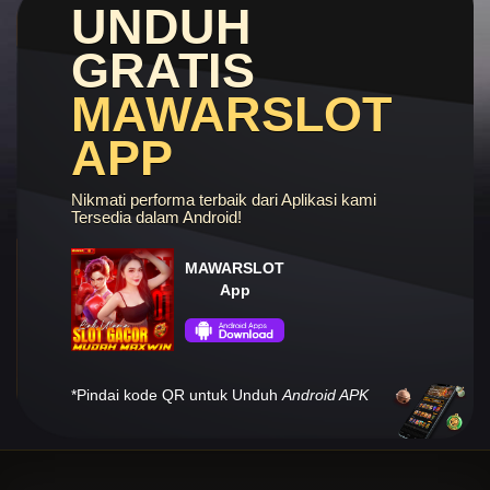
UNDUH
GRATIS
MAWARSLOT
APP
Nikmati performa terbaik dari Aplikasi kami
Tersedia dalam Android!
MAWARSLOT
App
*Pindai kode QR untuk Unduh
Android APK