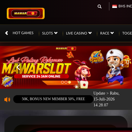
BHS IN
HOT GAMES
SLOTS
LIVE CASINO
RACE
TOG
Update > Rabu,
15-Juli-2026
AL WD 50K, BONUS NEW MEMBER 50%, FREE MERCHANDES KEREN 2026 !
14.28.07