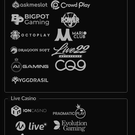
Live Casino