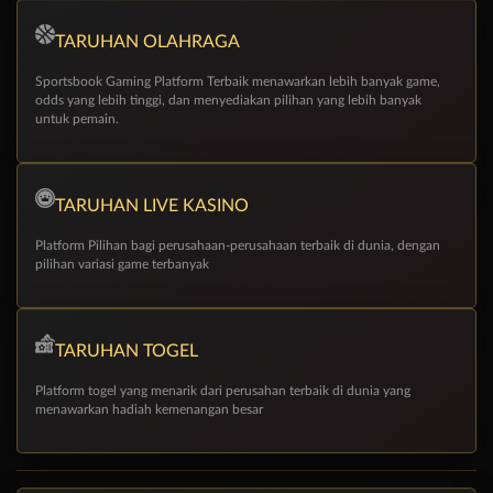
TARUHAN OLAHRAGA
Sportsbook Gaming Platform Terbaik menawarkan lebih banyak game,
odds yang lebih tinggi, dan menyediakan pilihan yang lebih banyak
untuk pemain.
TARUHAN LIVE KASINO
Platform Pilihan bagi perusahaan-perusahaan terbaik di dunia, dengan
pilihan variasi game terbanyak
TARUHAN TOGEL
Platform togel yang menarik dari perusahan terbaik di dunia yang
menawarkan hadiah kemenangan besar