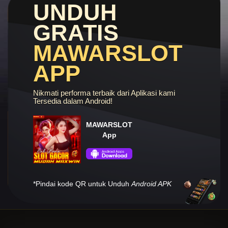
UNDUH
GRATIS
MAWARSLOT
APP
Nikmati performa terbaik dari Aplikasi kami
Tersedia dalam Android!
MAWARSLOT
App
*Pindai kode QR untuk Unduh
Android APK