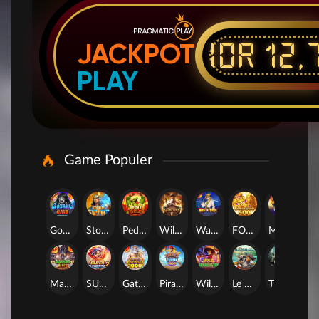
IDR
12,
JACKPOT
PLAY
Game Populer
Goyang Gaib
Storm of Seth 2
Pedas Gila
Wild Bounty Showdown
Way of Ninja
FORTUNE GARUDA 500
Mahjong Magic
JUNGL
Mahjong Wins 3 – Black Scatter
SUPER ELEMENTS 2
Gates of Olympus 1000
Pirate Quest 1000
Wild Bandito
Le Fisherman
The Crypt
24