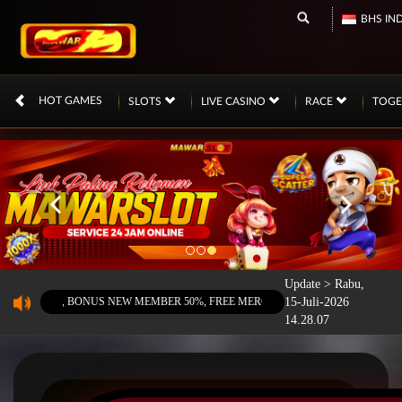
BHS IN
HOT GAMES
SLOTS
LIVE CASINO
RACE
TOG
Update > Rabu,
15-Juli-2026
WD 50K, BONUS NEW MEMBER 50%, FREE MERCHANDES KEREN 2026 !
SELA
14.28.07