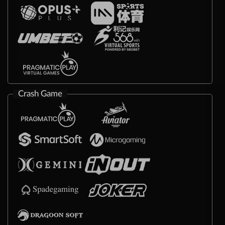
Crash Game