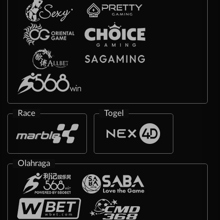
Race
Togel
Olahraga