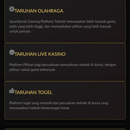
TARUHAN OLAHRAGA
Sportsbook Gaming Platform Terbaik menawarkan lebih banyak game,
odds yang lebih tinggi, dan menyediakan pilihan yang lebih banyak
untuk pemain.
TARUHAN LIVE KASINO
Platform Pilihan bagi perusahaan-perusahaan terbaik di dunia, dengan
pilihan variasi game terbanyak
TARUHAN TOGEL
Platform togel yang menarik dari perusahan terbaik di dunia yang
menawarkan hadiah kemenangan besar