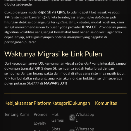
dibuka gede-gede.
Cukup dengan modal
depo 5k via QRIS
, lo udah dapet tiket masuk ke
room
VIP
. Sistem pembayaran QRIS kita terintegrasi langsung ke
database
, jadi
hitungan detik saldo langsung ter
update
. Untuk strategi modal receh ini, kami
sangat merekomendasikan lo buat nyoba provider
IDNSLOT
. Provider ini punya
algoritma volatilitas yang sangat bersahabat buat nahan saldo kecil agar tidak
cepat lenyap, sekaligus nyimpen potensi
multiplier
yang ngejutin di
pertengahan putaran.
Waktunya Migrasi ke Link Pulen
Dari kecepatan
server
US, kenyamanan visual
cyber-dark
yang interaktif, sampai
dukungan transaksi QRIS depo 5k, semuanya sudah terkalibrasi dengan
sempurna. Jangan buang waktu dan modal di situs yang sistemnya masih jadul.
Klik tombol daftar sekarang, amankan akun lo, dan buktikan sendiri seberapa
pulen putaran Slot777 di
MAWARSLOT
!
Kebijaksanaan
Platform
Kategori
Dukungan
Komunitas
Tentang Kami
Promosi
Hot
Whatsapp
Games
1
Loyalty
Slots
Whatsapp