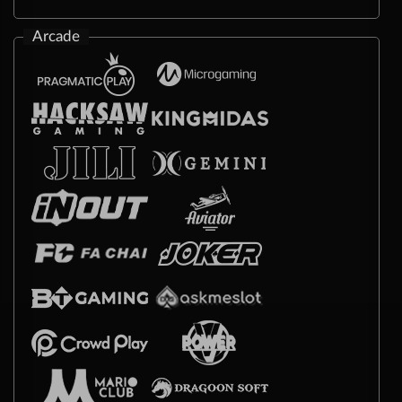
Arcade