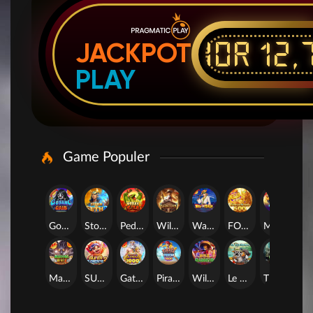
IDR
12,
JACKPOT
PLAY
Game Populer
Goyang Gaib
Storm of Seth 2
Pedas Gila
Wild Bounty Showdown
Way of Ninja
FORTUNE GARUDA 500
Mahjong Magic
JUNGL
Mahjong Wins 3 – Black Scatter
SUPER ELEMENTS 2
Gates of Olympus 1000
Pirate Quest 1000
Wild Bandito
Le Fisherman
The Crypt
24