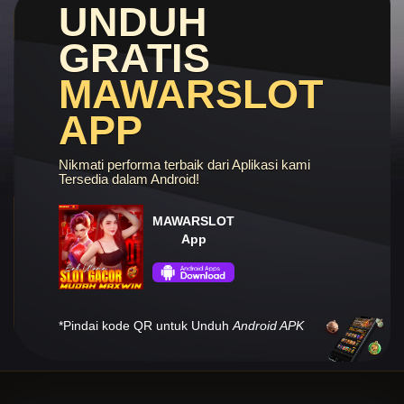
UNDUH
GRATIS
MAWARSLOT
APP
Nikmati performa terbaik dari Aplikasi kami
Tersedia dalam Android!
MAWARSLOT
App
*Pindai kode QR untuk Unduh
Android APK