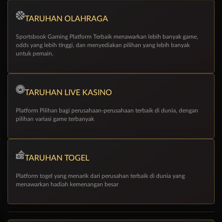
TARUHAN OLAHRAGA
Sportsbook Gaming Platform Terbaik menawarkan lebih banyak game,
odds yang lebih tinggi, dan menyediakan pilihan yang lebih banyak
untuk pemain.
TARUHAN LIVE KASINO
Platform Pilihan bagi perusahaan-perusahaan terbaik di dunia, dengan
pilihan variasi game terbanyak
TARUHAN TOGEL
Platform togel yang menarik dari perusahan terbaik di dunia yang
menawarkan hadiah kemenangan besar