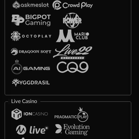
Live Casino