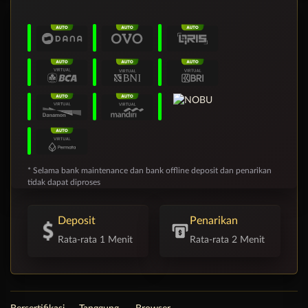
* Selama bank maintenance dan bank offline deposit dan penarikan
tidak dapat diproses
Deposit
Penarikan
Rata-rata 1 Menit
Rata-rata 2 Menit