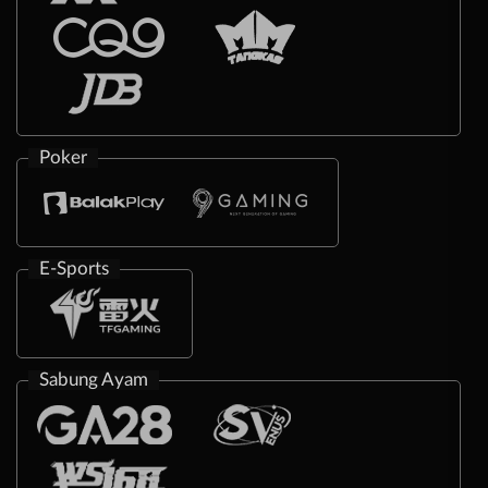
Poker
E-Sports
Sabung Ayam