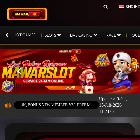
BHS IN
HOT GAMES
SLOTS
LIVE CASINO
RACE
TOG
Update > Rabu,
15-Juli-2026
L WD 50K, BONUS NEW MEMBER 50%, FREE MERCHANDES KEREN 2026 !
SE
14.28.07