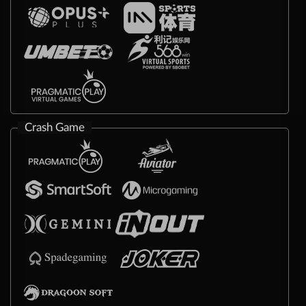
Crash Game