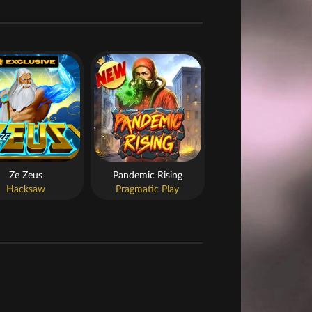
Ze Zeus
Pandemic Rising
Hacksaw
Pragmatic Play