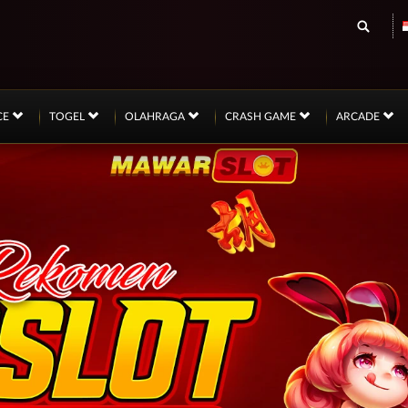
CE
TOGEL
OLAHRAGA
CRASH GAME
ARCADE