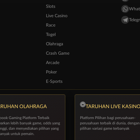
Slots
What
Live Casino
Teleg
Race
Togel
Olahraga
Crash Game
Arcade
Poker
E-Sports
ARUHAN OLAHRAGA
TARUHAN LIVE KASIN
book Gaming Platform Terbaik
Platform Pilihan bagi perusahaan-
rkan lebih banyak game, odds yang
perusahaan terbaik di dunia, dengan
tinggi, dan menyediakan pilihan yang
pilihan variasi game terbanyak
banyak untuk pemain.