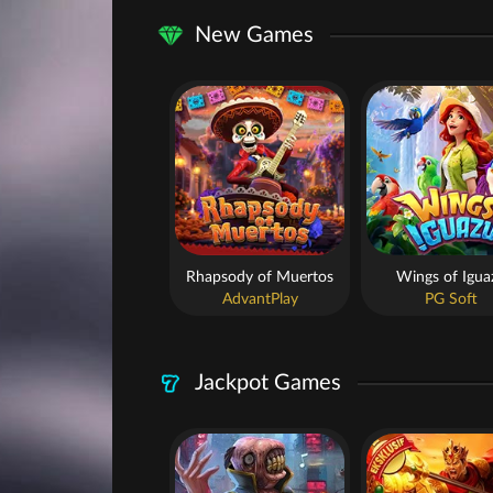
New Games
Rhapsody of Muertos
Wings of Igua
AdvantPlay
PG Soft
Jackpot Games