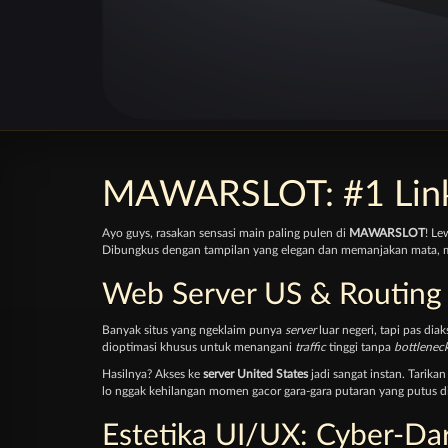
MAWARSLOT: #1 Link P
Ayo guys, rasakan sensasi main paling pulen di
MAWARSLOT
! Le
Dibungkus dengan tampilan yang elegan dan memanjakan mata
Web Server US & Routing
Banyak situs yang ngeklaim punya
server
luar negeri, tapi pas dia
dioptimasi khusus untuk menangani
traffic
tinggi tanpa
bottlenec
Hasilnya? Akses ke
server United States
jadi sangat instan. Tarika
lo nggak kehilangan momen gacor gara-gara putaran yang putus di
Estetika UI/UX: Cyber-Da