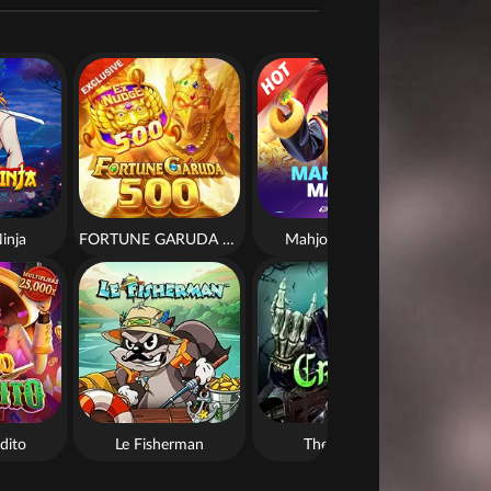
inja
FORTUNE GARUDA 500
Mahjong Magic
JUNGL
dito
Le Fisherman
The Crypt