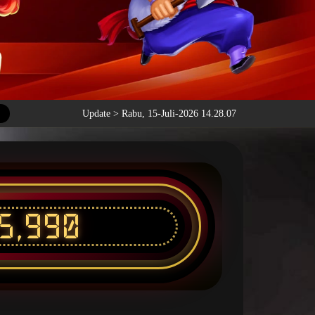
Update > Rabu, 15-Juli-2026 14.28.07
MAL WD 50K, BONUS NEW MEMBER 50%, FREE MERCHANDES KEREN 2026 !
64,565