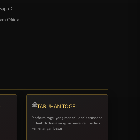
sapp 2
ram Ofiicial
O
TARUHAN TOGEL
Platform togel yang menarik dari perusahan
terbaik di dunia yang menawarkan hadiah
kemenangan besar