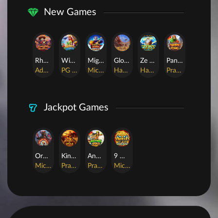
New Games
Rhapsody of Muertos
Wings of Iguazu
Mighty Panda
Glory Of Rome
Ze Zeus
Pandemic Rising
AdvantPlay
PG Soft
MicroGaming
Habanero
Hacksaw
Pragmatic Play
Jackpot Games
Orphan Organ
King Of Spears
Anaconda Gold
9 Masks of Fire™ HyperSpins™
MicroGaming
Pragmatic Play
Pragmatic Play
MicroGaming