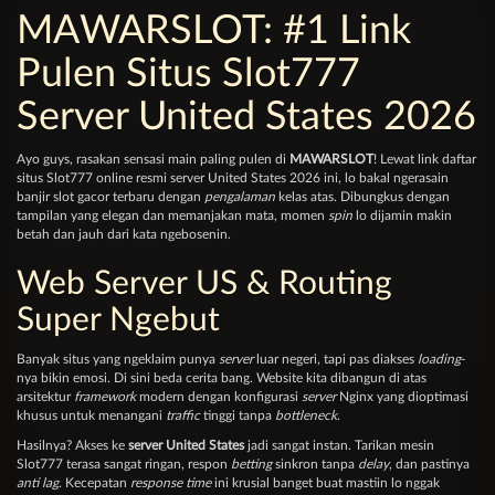
MAWARSLOT: #1 Link
Pulen Situs Slot777
Server United States 2026
Ayo guys, rasakan sensasi main paling pulen di
MAWARSLOT
! Lewat link daftar
situs Slot777 online resmi server United States 2026 ini, lo bakal ngerasain
banjir slot gacor terbaru dengan
pengalaman
kelas atas. Dibungkus dengan
tampilan yang elegan dan memanjakan mata, momen
spin
lo dijamin makin
betah dan jauh dari kata ngebosenin.
Web Server US & Routing
Super Ngebut
Banyak situs yang ngeklaim punya
server
luar negeri, tapi pas diakses
loading
-
nya bikin emosi. Di sini beda cerita bang. Website kita dibangun di atas
arsitektur
framework
modern dengan konfigurasi
server
Nginx yang dioptimasi
khusus untuk menangani
traffic
tinggi tanpa
bottleneck
.
Hasilnya? Akses ke
server United States
jadi sangat instan. Tarikan mesin
Slot777 terasa sangat ringan, respon
betting
sinkron tanpa
delay
, dan pastinya
anti lag
. Kecepatan
response time
ini krusial banget buat mastiin lo nggak