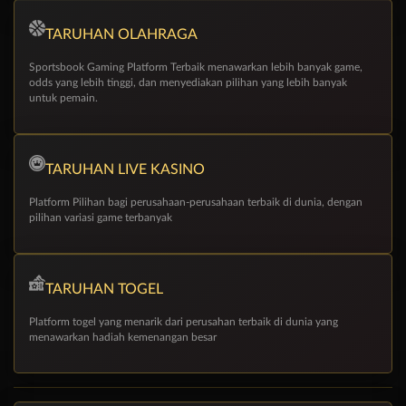
TARUHAN OLAHRAGA
Sportsbook Gaming Platform Terbaik menawarkan lebih banyak game,
odds yang lebih tinggi, dan menyediakan pilihan yang lebih banyak
untuk pemain.
TARUHAN LIVE KASINO
Platform Pilihan bagi perusahaan-perusahaan terbaik di dunia, dengan
pilihan variasi game terbanyak
TARUHAN TOGEL
Platform togel yang menarik dari perusahan terbaik di dunia yang
menawarkan hadiah kemenangan besar