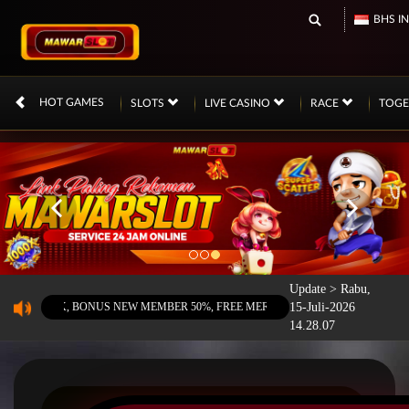
BHS I
HOT GAMES
SLOTS
LIVE CASINO
RACE
TOG
Update > Rabu,
15-Juli-2026
WD 50K, BONUS NEW MEMBER 50%, FREE MERCHANDES KEREN 2026 !
SEL
14.28.07