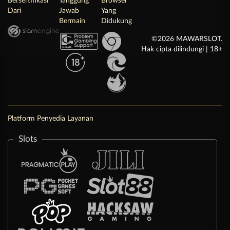
Bersertifikasi
Tanggung
Browser
Dari
Jawab
Yang
Bermain
Didukung
©2026 MAWARSLOT.
Hak cipta dilindungi | 18+
Platform Penyedia Layanan
Slots