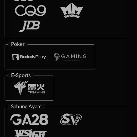
Poker
E-Sports
Sabung Ayam