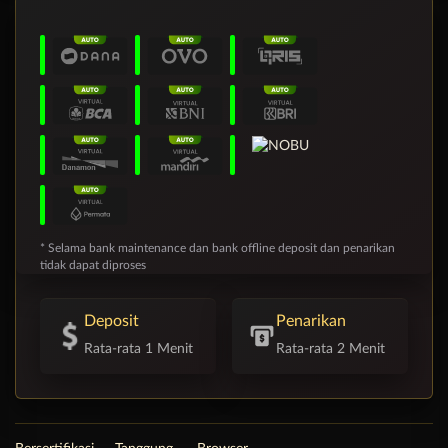
* Selama bank maintenance dan bank offline deposit dan penarikan
tidak dapat diproses
Deposit
Penarikan
Rata-rata 1 Menit
Rata-rata 2 Menit