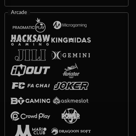
Arcade