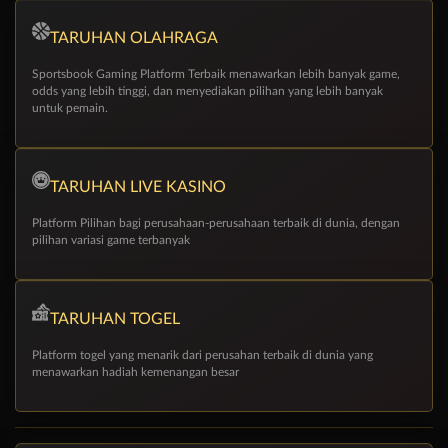
TARUHAN OLAHRAGA
Sportsbook Gaming Platform Terbaik menawarkan lebih banyak game,
odds yang lebih tinggi, dan menyediakan pilihan yang lebih banyak
untuk pemain.
TARUHAN LIVE KASINO
Platform Pilihan bagi perusahaan-perusahaan terbaik di dunia, dengan
pilihan variasi game terbanyak
TARUHAN TOGEL
Platform togel yang menarik dari perusahan terbaik di dunia yang
menawarkan hadiah kemenangan besar