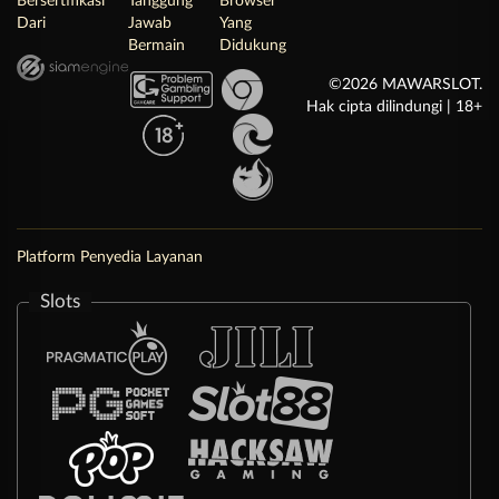
Bersertifikasi
Tanggung
Browser
Dari
Jawab
Yang
Bermain
Didukung
©2026 MAWARSLOT.
Hak cipta dilindungi | 18+
Platform Penyedia Layanan
Slots