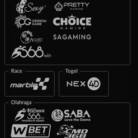
Race
Togel
Olahraga