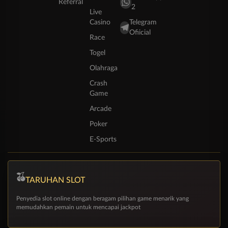
Referral
2
Live
Casino
Telegram
Ofiicial
Race
Togel
Olahraga
Crash
Game
Arcade
Poker
E-Sports
TARUHAN SLOT
Penyedia slot online dengan beragam pilihan game menarik yang
memudahkan pemain untuk mencapai jackpot