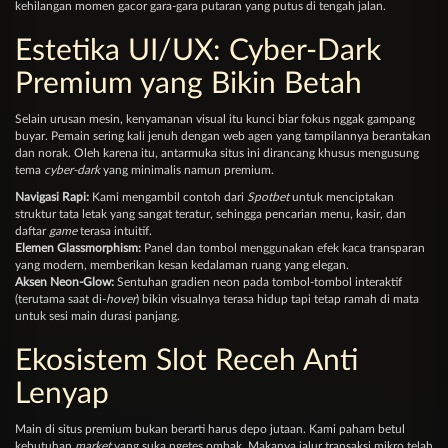
kehilangan momen gacor gara-gara putaran yang putus di tengah jalan.
Estetika UI/UX: Cyber-Dark
Premium yang Bikin Betah
Selain urusan mesin, kenyamanan visual itu kunci biar fokus nggak gampang
buyar. Pemain sering kali jenuh dengan web agen yang tampilannya berantakan
dan norak. Oleh karena itu, antarmuka situs ini dirancang khusus mengusung
tema
cyber-dark
yang minimalis namun premium.
Navigasi Rapi:
Kami mengambil contoh dari
Spotbet
untuk menciptakan
struktur tata letak yang sangat teratur, sehingga pencarian menu, kasir, dan
daftar
game
terasa intuitif.
Elemen Glassmorphism:
Panel dan tombol menggunakan efek kaca transparan
yang modern, memberikan kesan kedalaman ruang yang elegan.
Aksen Neon-Glow:
Sentuhan gradien neon pada tombol-tombol interaktif
(terutama saat di-
hover
) bikin visualnya terasa hidup tapi tetap ramah di mata
untuk sesi main durasi panjang.
Ekosistem Slot Receh Anti
Lenyap
Main di situs premium bukan berarti harus depo jutaan. Kami paham betul
kebutuhan
market
yang suka ngetes ombak. Makanya jalur transaksi mikro telah