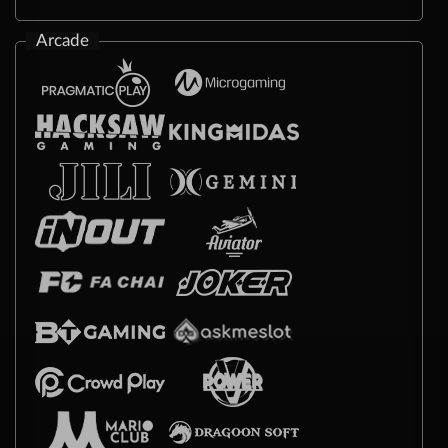
Arcade