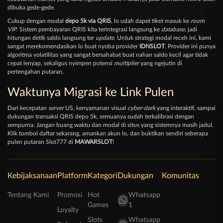
dibuka gede-gede.
Cukup dengan modal
depo 5k via QRIS
, lo udah dapet tiket masuk ke
room
VIP
. Sistem pembayaran QRIS kita terintegrasi langsung ke
database
, jadi
hitungan detik saldo langsung ter
update
. Untuk strategi modal receh ini, kami
sangat merekomendasikan lo buat nyoba provider
IDNSLOT
. Provider ini punya
algoritma volatilitas yang sangat bersahabat buat nahan saldo kecil agar tidak
cepat lenyap, sekaligus nyimpen potensi
multiplier
yang ngejutin di
pertengahan putaran.
Waktunya Migrasi ke Link Pulen
Dari kecepatan
server
US, kenyamanan visual
cyber-dark
yang interaktif, sampai
dukungan transaksi QRIS depo 5k, semuanya sudah terkalibrasi dengan
sempurna. Jangan buang waktu dan modal di situs yang sistemnya masih jadul.
Klik tombol daftar sekarang, amankan akun lo, dan buktikan sendiri seberapa
pulen putaran Slot777 di
MAWARSLOT
!
Kebijaksanaan
Platform
Kategori
Dukungan
Komunitas
Tentang Kami
Promosi
Hot
Whatsapp
Games
1
Loyalty
Slots
Whatsapp