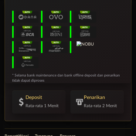
* Selama bank maintenance dan bank offline deposit dan penarikan
tidak dapat diproses
Deposit
Penarikan
Rata-rata 1 Menit
Rata-rata 2 Menit