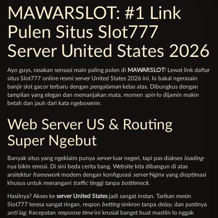
MAWARSLOT: #1 Link
Pulen Situs Slot777
Server United States 2026
Ayo guys, rasakan sensasi main paling pulen di
MAWARSLOT
! Lewat link daftar
situs Slot777 online resmi server United States 2026 ini, lo bakal ngerasain
banjir slot gacor terbaru dengan
pengalaman
kelas atas. Dibungkus dengan
tampilan yang elegan dan memanjakan mata, momen
spin
lo dijamin makin
betah dan jauh dari kata ngebosenin.
Web Server US & Routing
Super Ngebut
Banyak situs yang ngeklaim punya
server
luar negeri, tapi pas diakses
loading
-
nya bikin emosi. Di sini beda cerita bang. Website kita dibangun di atas
arsitektur
framework
modern dengan konfigurasi
server
Nginx yang dioptimasi
khusus untuk menangani
traffic
tinggi tanpa
bottleneck
.
Hasilnya? Akses ke
server United States
jadi sangat instan. Tarikan mesin
Slot777 terasa sangat ringan, respon
betting
sinkron tanpa
delay
, dan pastinya
anti lag
. Kecepatan
response time
ini krusial banget buat mastiin lo nggak