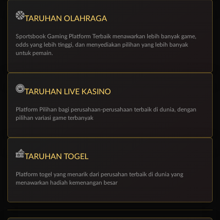
TARUHAN OLAHRAGA
Sportsbook Gaming Platform Terbaik menawarkan lebih banyak game,
odds yang lebih tinggi, dan menyediakan pilihan yang lebih banyak
untuk pemain.
TARUHAN LIVE KASINO
Platform Pilihan bagi perusahaan-perusahaan terbaik di dunia, dengan
pilihan variasi game terbanyak
TARUHAN TOGEL
Platform togel yang menarik dari perusahan terbaik di dunia yang
menawarkan hadiah kemenangan besar