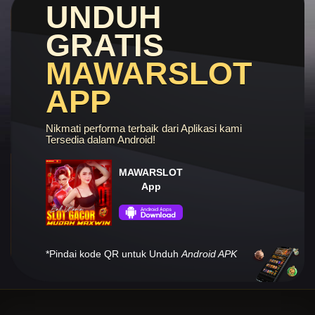
UNDUH
GRATIS
MAWARSLOT
APP
Nikmati performa terbaik dari Aplikasi kami
Tersedia dalam Android!
MAWARSLOT
App
*Pindai kode QR untuk Unduh
Android APK