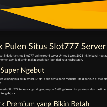
ulen Situs Slot777 Server 
wat link daftar situs Slot777 online resmi server United States 2026 ini, lo bakal ngera
, momen
spin
lo dijamin makin betah dan jauh dari kata ngebosenin.
 Super Ngebut
kses
loading
-nya bikin emosi. Di sini beda cerita bang. Website kita dibangun di atas ar
k
.
n mesin Slot777 terasa sangat ringan, respon
betting
sinkron tanpa
delay
, dan pastinya
 tengah jalan.
rk Premium yang Bikin Betah