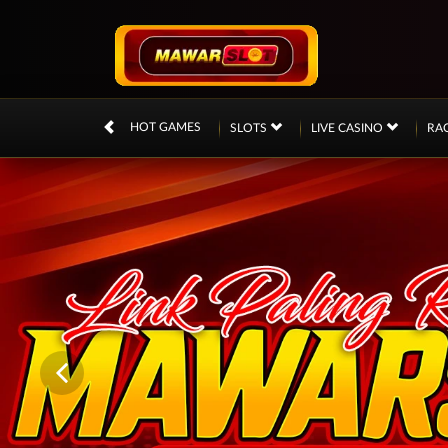
HOT GAMES
SLOTS
LIVE CASINO
RA