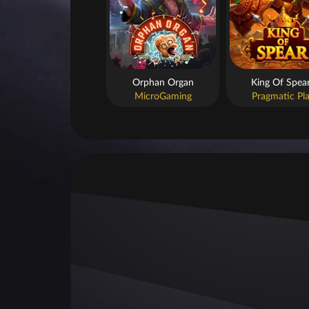
Orphan Organ
King Of Spea
MicroGaming
Pragmatic Pl