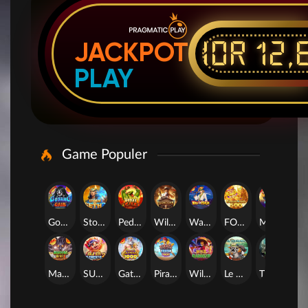
IDR
12,
JACKPOT
PLAY
Game Populer
Goyang Gaib
Storm of Seth 2
Pedas Gila
Wild Bounty Showdown
Way of Ninja
FORTUNE GARUDA 500
Mahjong Magic
JUNGL
Mahjong Wins 3 – Black Scatter
SUPER ELEMENTS 2
Gates of Olympus 1000
Pirate Quest 1000
Wild Bandito
Le Fisherman
The Crypt
24