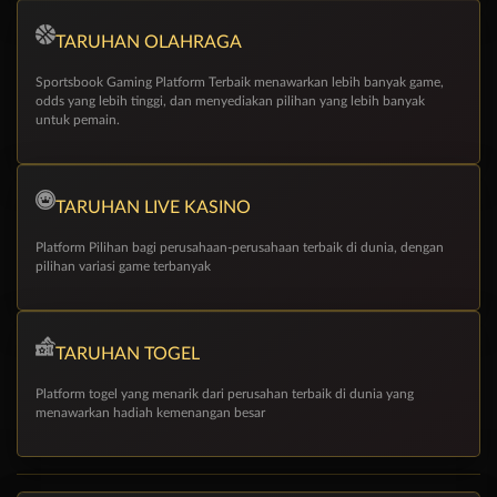
TARUHAN OLAHRAGA
Sportsbook Gaming Platform Terbaik menawarkan lebih banyak game,
odds yang lebih tinggi, dan menyediakan pilihan yang lebih banyak
untuk pemain.
TARUHAN LIVE KASINO
Platform Pilihan bagi perusahaan-perusahaan terbaik di dunia, dengan
pilihan variasi game terbanyak
TARUHAN TOGEL
Platform togel yang menarik dari perusahan terbaik di dunia yang
menawarkan hadiah kemenangan besar