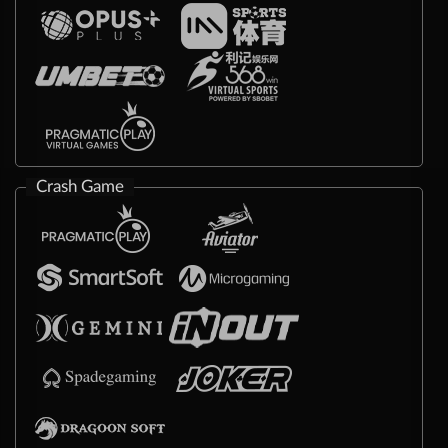
Crash Game