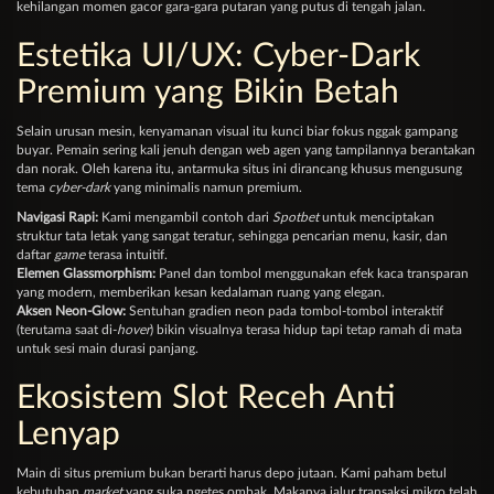
kehilangan momen gacor gara-gara putaran yang putus di tengah jalan.
Estetika UI/UX: Cyber-Dark
Premium yang Bikin Betah
Selain urusan mesin, kenyamanan visual itu kunci biar fokus nggak gampang
buyar. Pemain sering kali jenuh dengan web agen yang tampilannya berantakan
dan norak. Oleh karena itu, antarmuka situs ini dirancang khusus mengusung
tema
cyber-dark
yang minimalis namun premium.
Navigasi Rapi:
Kami mengambil contoh dari
Spotbet
untuk menciptakan
struktur tata letak yang sangat teratur, sehingga pencarian menu, kasir, dan
daftar
game
terasa intuitif.
Elemen Glassmorphism:
Panel dan tombol menggunakan efek kaca transparan
yang modern, memberikan kesan kedalaman ruang yang elegan.
Aksen Neon-Glow:
Sentuhan gradien neon pada tombol-tombol interaktif
(terutama saat di-
hover
) bikin visualnya terasa hidup tapi tetap ramah di mata
untuk sesi main durasi panjang.
Ekosistem Slot Receh Anti
Lenyap
Main di situs premium bukan berarti harus depo jutaan. Kami paham betul
kebutuhan
market
yang suka ngetes ombak. Makanya jalur transaksi mikro telah