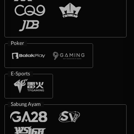
Poker
E-Sports
Sabung Ayam