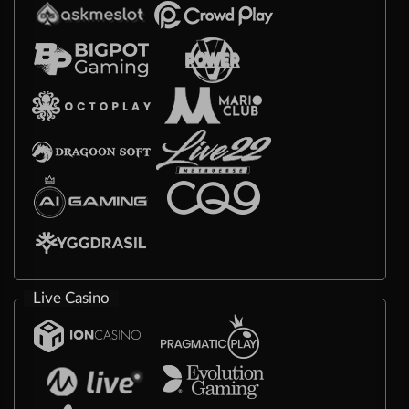
Live Casino