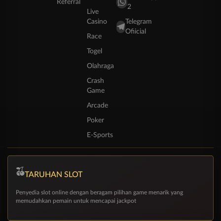
Referral
2
Live
Casino
Telegram
Ofiicial
Race
Togel
Olahraga
Crash
Game
Arcade
Poker
E-Sports
TARUHAN SLOT
Penyedia slot online dengan beragam pilihan game menarik yang
memudahkan pemain untuk mencapai jackpot