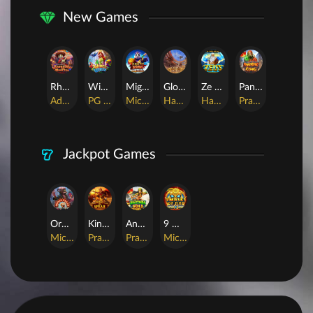
New Games
Rhapsody of Muertos
Wings of Iguazu
Mighty Panda
Glory Of Rome
Ze Zeus
Pandemic Rising
AdvantPlay
PG Soft
MicroGaming
Habanero
Hacksaw
Pragmatic Play
Jackpot Games
Orphan Organ
King Of Spears
Anaconda Gold
9 Masks of Fire™ HyperSpins™
MicroGaming
Pragmatic Play
Pragmatic Play
MicroGaming