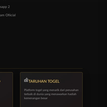
sapp 2
ram Ofiicial
O
TARUHAN TOGEL
Platform togel yang menarik dari perusahan
terbaik di dunia yang menawarkan hadiah
kemenangan besar