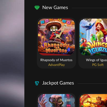
New Games
Rhapsody of Muertos
Wings of Igua
AdvantPlay
PG Soft
Jackpot Games