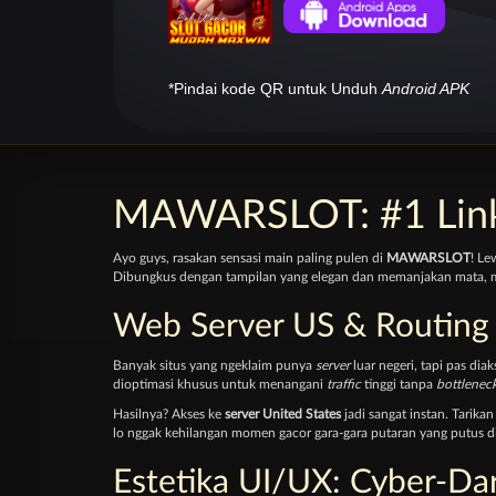
*Pindai kode QR untuk Unduh
Android APK
MAWARSLOT: #1 Link P
Ayo guys, rasakan sensasi main paling pulen di
MAWARSLOT
! Le
Dibungkus dengan tampilan yang elegan dan memanjakan mata
Web Server US & Routing
Banyak situs yang ngeklaim punya
server
luar negeri, tapi pas dia
dioptimasi khusus untuk menangani
traffic
tinggi tanpa
bottlenec
Hasilnya? Akses ke
server United States
jadi sangat instan. Tarika
lo nggak kehilangan momen gacor gara-gara putaran yang putus di
Estetika UI/UX: Cyber-Da