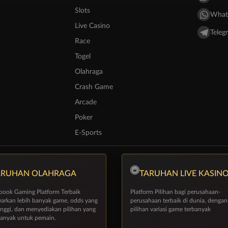
Slots
What
Live Casino
Teleg
Race
Togel
Olahraga
Crash Game
Arcade
Poker
E-Sports
ARUHAN OLAHRAGA
TARUHAN LIVE KASIN
book Gaming Platform Terbaik
Platform Pilihan bagi perusahaan-
rkan lebih banyak game, odds yang
perusahaan terbaik di dunia, dengan
tinggi, dan menyediakan pilihan yang
pilihan variasi game terbanyak
banyak untuk pemain.