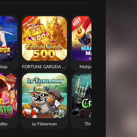
inja
FORTUNE GARUDA 500
Mahjong Magic
JUNGL
dito
Le Fisherman
The Crypt