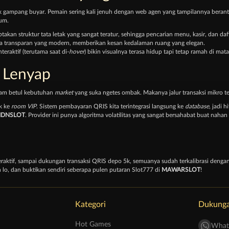
ak gampang buyar. Pemain sering kali jenuh dengan web agen yang tampilannya beranta
um.
akan struktur tata letak yang sangat teratur, sehingga pencarian menu, kasir, dan da
 transparan yang modern, memberikan kesan kedalaman ruang yang elegan.
raktif (terutama saat di-
hover
) bikin visualnya terasa hidup tapi tetap ramah di mat
i Lenyap
aham betul kebutuhan
market
yang suka ngetes ombak. Makanya jalur transaksi mikro t
uk ke
room VIP
. Sistem pembayaran QRIS kita terintegrasi langsung ke
database
, jadi 
IDNSLOT
. Provider ini punya algoritma volatilitas yang sangat bersahabat buat nahan
eraktif, sampai dukungan transaksi QRIS depo 5k, semuanya sudah terkalibrasi denga
 lo, dan buktikan sendiri seberapa pulen putaran Slot777 di
MAWARSLOT
!
Kategori
Dukung
Hot Games
What