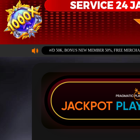
T 5K , MINIMAL WD 50K, BONUS NEW MEMBER 50%, FREE MERCHANDES KERE
JACKPOT
PLA