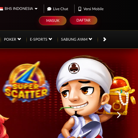
BHS INDONESIA
Live Chat
Versi Mobile
DAFTAR
MASUK
PROMOSI
POKER
E-SPORTS
SABUNG AYAM