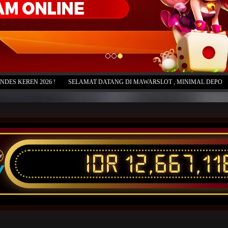
N 2026 !
SELAMAT DATANG DI MAWARSLOT , MINIMAL DEPOSIT 5K , MIN
IDR
12,667,11
Y