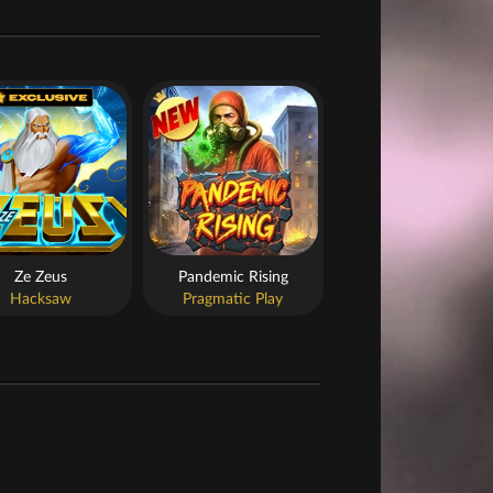
Ze Zeus
Pandemic Rising
Hacksaw
Pragmatic Play