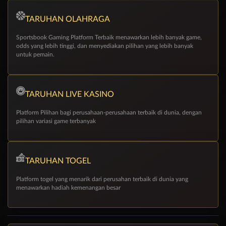
TARUHAN OLAHRAGA
Sportsbook Gaming Platform Terbaik menawarkan lebih banyak game,
odds yang lebih tinggi, dan menyediakan pilihan yang lebih banyak
untuk pemain.
TARUHAN LIVE KASINO
Platform Pilihan bagi perusahaan-perusahaan terbaik di dunia, dengan
pilihan variasi game terbanyak
TARUHAN TOGEL
Platform togel yang menarik dari perusahan terbaik di dunia yang
menawarkan hadiah kemenangan besar