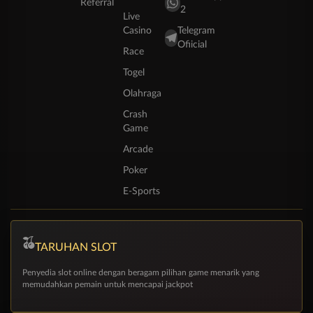
Referral
2
Live
Casino
Telegram
Ofiicial
Race
Togel
Olahraga
Crash
Game
Arcade
Poker
E-Sports
TARUHAN SLOT
Penyedia slot online dengan beragam pilihan game menarik yang
memudahkan pemain untuk mencapai jackpot