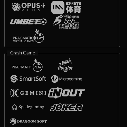
Crash Game