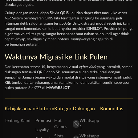
dibuka gede-gede.
Cukup dengan modal
depo 5k via QRIS
, lo udah dapet tiket masuk ke
room
VIP
. Sistem pembayaran QRIS kita terintegrasi langsung ke
database
, jadi
hitungan detik saldo langsung ter
update
. Untuk strategi modal receh ini, kami
sangat merekomendasikan lo buat nyoba provider
IDNSLOT
. Provider ini punya
algoritma volatilitas yang sangat bersahabat buat nahan saldo kecil agar tidak
cepat lenyap, sekaligus nyimpen potensi
multiplier
yang ngejutin di
pertengahan putaran.
Waktunya Migrasi ke Link Pulen
Dari kecepatan
server
US, kenyamanan visual
cyber-dark
yang interaktif, sampai
dukungan transaksi QRIS depo 5k, semuanya sudah terkalibrasi dengan
sempurna. Jangan buang waktu dan modal di situs yang sistemnya masih jadul.
Klik tombol daftar sekarang, amankan akun lo, dan buktikan sendiri seberapa
pulen putaran Slot777 di
MAWARSLOT
!
Kebijaksanaan
Platform
Kategori
Dukungan
Komunitas
Tentang Kami
Promosi
Hot
Whatsapp
Games
1
Loyalty
Slots
Whatsapp