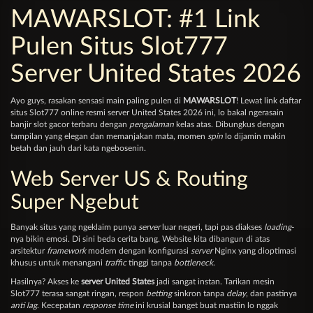
MAWARSLOT: #1 Link
Pulen Situs Slot777
Server United States 2026
Ayo guys, rasakan sensasi main paling pulen di
MAWARSLOT
! Lewat link daftar
situs Slot777 online resmi server United States 2026 ini, lo bakal ngerasain
banjir slot gacor terbaru dengan
pengalaman
kelas atas. Dibungkus dengan
tampilan yang elegan dan memanjakan mata, momen
spin
lo dijamin makin
betah dan jauh dari kata ngebosenin.
Web Server US & Routing
Super Ngebut
Banyak situs yang ngeklaim punya
server
luar negeri, tapi pas diakses
loading
-
nya bikin emosi. Di sini beda cerita bang. Website kita dibangun di atas
arsitektur
framework
modern dengan konfigurasi
server
Nginx yang dioptimasi
khusus untuk menangani
traffic
tinggi tanpa
bottleneck
.
Hasilnya? Akses ke
server United States
jadi sangat instan. Tarikan mesin
Slot777 terasa sangat ringan, respon
betting
sinkron tanpa
delay
, dan pastinya
anti lag
. Kecepatan
response time
ini krusial banget buat mastiin lo nggak