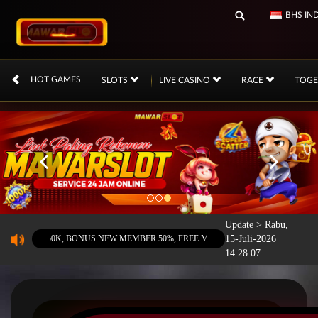
BHS IN
HOT GAMES
SLOTS
LIVE CASINO
RACE
TOG
Update > Rabu,
15-Juli-2026
L WD 50K, BONUS NEW MEMBER 50%, FREE MERCHANDES KEREN 2026 !
S
14.28.07