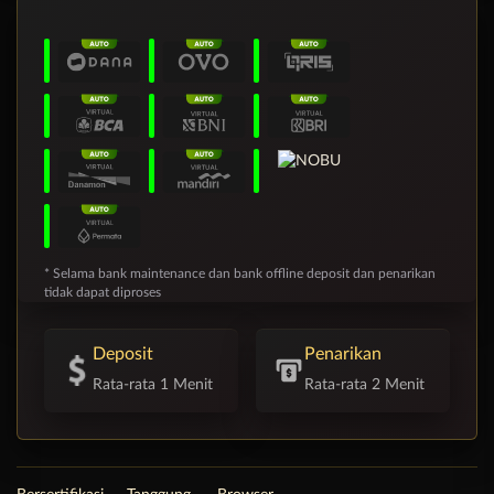
* Selama bank maintenance dan bank offline deposit dan penarikan
tidak dapat diproses
Deposit
Penarikan
Rata-rata 1 Menit
Rata-rata 2 Menit