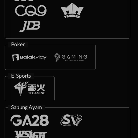
Poker
E-Sports
Sabung Ayam