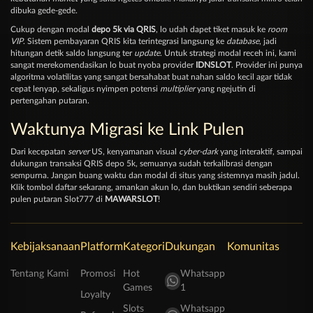
dibuka gede-gede.
Cukup dengan modal
depo 5k via QRIS
, lo udah dapet tiket masuk ke
room
VIP
. Sistem pembayaran QRIS kita terintegrasi langsung ke
database
, jadi
hitungan detik saldo langsung ter
update
. Untuk strategi modal receh ini, kami
sangat merekomendasikan lo buat nyoba provider
IDNSLOT
. Provider ini punya
algoritma volatilitas yang sangat bersahabat buat nahan saldo kecil agar tidak
cepat lenyap, sekaligus nyimpen potensi
multiplier
yang ngejutin di
pertengahan putaran.
Waktunya Migrasi ke Link Pulen
Dari kecepatan
server
US, kenyamanan visual
cyber-dark
yang interaktif, sampai
dukungan transaksi QRIS depo 5k, semuanya sudah terkalibrasi dengan
sempurna. Jangan buang waktu dan modal di situs yang sistemnya masih jadul.
Klik tombol daftar sekarang, amankan akun lo, dan buktikan sendiri seberapa
pulen putaran Slot777 di
MAWARSLOT
!
Kebijaksanaan
Platform
Kategori
Dukungan
Komunitas
Tentang Kami
Promosi
Hot
Whatsapp
Games
1
Loyalty
Slots
Whatsapp