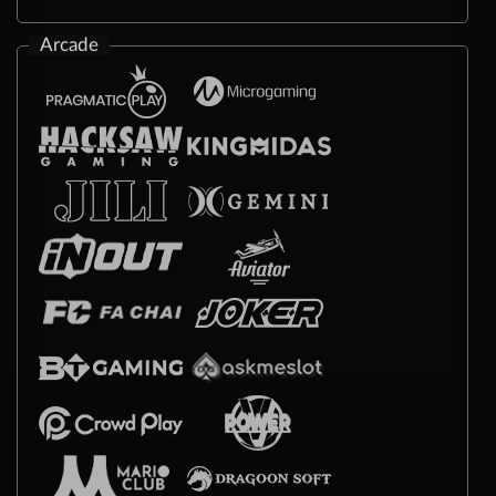
Arcade