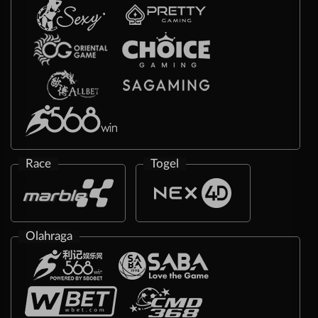
Race
Togel
Olahraga