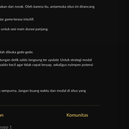
kan dan norak. Oleh karena itu, antarmuka situs ini dirancang
ftar
game
terasa intuitif.
a untuk sesi main durasi panjang.
elah dibuka gede-gede.
hitungan detik saldo langsung ter
update
. Untuk strategi modal
 saldo kecil agar tidak cepat lenyap, sekaligus nyimpen potensi
n sempurna. Jangan buang waktu dan modal di situs yang
an
Komunitas
sapp 1