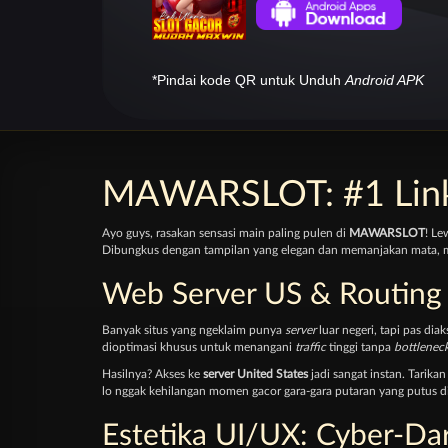
*Pindai kode QR untuk Unduh
Android APK
MAWARSLOT: #1 Link P
Ayo guys, rasakan sensasi main paling pulen di
MAWARSLOT
! Le
Dibungkus dengan tampilan yang elegan dan memanjakan mata
Web Server US & Routing
Banyak situs yang ngeklaim punya
server
luar negeri, tapi pas dia
dioptimasi khusus untuk menangani
traffic
tinggi tanpa
bottlenec
Hasilnya? Akses ke
server United States
jadi sangat instan. Tarika
lo nggak kehilangan momen gacor gara-gara putaran yang putus di
Estetika UI/UX: Cyber-Da