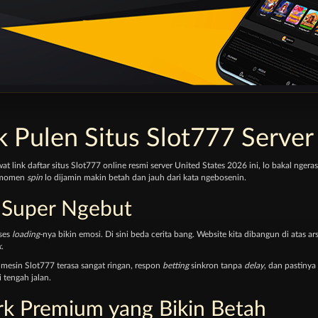
ulen Situs Slot777 Server 
wat link daftar situs Slot777 online resmi server United States 2026 ini, lo bakal ngera
, momen
spin
lo dijamin makin betah dan jauh dari kata ngebosenin.
 Super Ngebut
kses
loading
-nya bikin emosi. Di sini beda cerita bang. Website kita dibangun di atas ar
k
.
n mesin Slot777 terasa sangat ringan, respon
betting
sinkron tanpa
delay
, dan pastinya
 tengah jalan.
rk Premium yang Bikin Betah