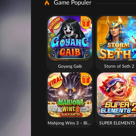
Game Populer
Goyang Gaib
Storm of Seth 2
Mahjong Wins 3 – Black Scatter
SUPER ELEMENTS