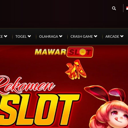
CE
TOGEL
OLAHRAGA
CRASH GAME
ARCADE