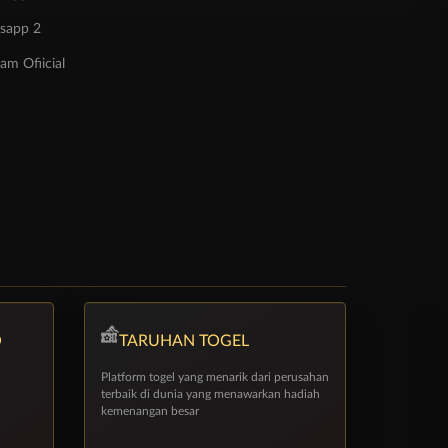
sapp 2
ram Ofiicial
O
TARUHAN TOGEL
Platform togel yang menarik dari perusahan
terbaik di dunia yang menawarkan hadiah
kemenangan besar