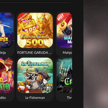
inja
FORTUNE GARUDA 500
Mahjong Magic
JUNGL
dito
Le Fisherman
The Crypt