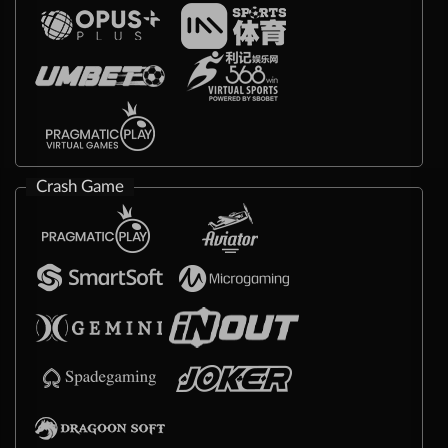
Crash Game