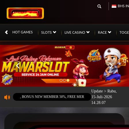
BHS I
HOT GAMES
SLOTS
LIVE CASINO
RACE
TOG
Update > Rabu,
15-Juli-2026
WD 50K, BONUS NEW MEMBER 50%, FREE MERCHANDES KEREN 2026 !
SELA
14.28.07