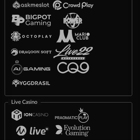
Live Casino