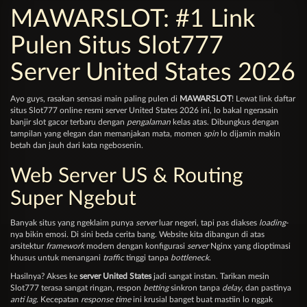
MAWARSLOT: #1 Link
Pulen Situs Slot777
Server United States 2026
Ayo guys, rasakan sensasi main paling pulen di
MAWARSLOT
! Lewat link daftar
situs Slot777 online resmi server United States 2026 ini, lo bakal ngerasain
banjir slot gacor terbaru dengan
pengalaman
kelas atas. Dibungkus dengan
tampilan yang elegan dan memanjakan mata, momen
spin
lo dijamin makin
betah dan jauh dari kata ngebosenin.
Web Server US & Routing
Super Ngebut
Banyak situs yang ngeklaim punya
server
luar negeri, tapi pas diakses
loading
-
nya bikin emosi. Di sini beda cerita bang. Website kita dibangun di atas
arsitektur
framework
modern dengan konfigurasi
server
Nginx yang dioptimasi
khusus untuk menangani
traffic
tinggi tanpa
bottleneck
.
Hasilnya? Akses ke
server United States
jadi sangat instan. Tarikan mesin
Slot777 terasa sangat ringan, respon
betting
sinkron tanpa
delay
, dan pastinya
anti lag
. Kecepatan
response time
ini krusial banget buat mastiin lo nggak