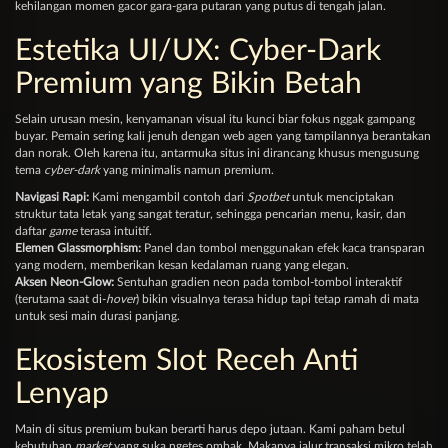
kehilangan momen gacor gara-gara putaran yang putus di tengah jalan.
Estetika UI/UX: Cyber-Dark
Premium yang Bikin Betah
Selain urusan mesin, kenyamanan visual itu kunci biar fokus nggak gampang
buyar. Pemain sering kali jenuh dengan web agen yang tampilannya berantakan
dan norak. Oleh karena itu, antarmuka situs ini dirancang khusus mengusung
tema
cyber-dark
yang minimalis namun premium.
Navigasi Rapi:
Kami mengambil contoh dari
Spotbet
untuk menciptakan
struktur tata letak yang sangat teratur, sehingga pencarian menu, kasir, dan
daftar
game
terasa intuitif.
Elemen Glassmorphism:
Panel dan tombol menggunakan efek kaca transparan
yang modern, memberikan kesan kedalaman ruang yang elegan.
Aksen Neon-Glow:
Sentuhan gradien neon pada tombol-tombol interaktif
(terutama saat di-
hover
) bikin visualnya terasa hidup tapi tetap ramah di mata
untuk sesi main durasi panjang.
Ekosistem Slot Receh Anti
Lenyap
Main di situs premium bukan berarti harus depo jutaan. Kami paham betul
kebutuhan
market
yang suka ngetes ombak. Makanya jalur transaksi mikro telah