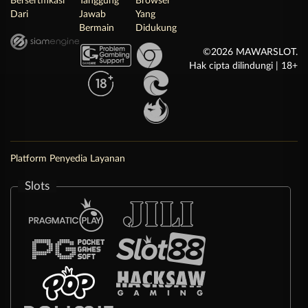
Bersertifikasi
Tanggung
Browser
Dari
Jawab
Yang
Bermain
Didukung
©2026 MAWARSLOT.
Hak cipta dilindungi | 18+
Platform Penyedia Layanan
Slots