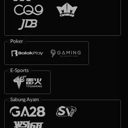
Poker
E-Sports
Sabung Ayam