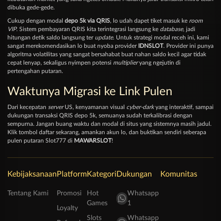
dibuka gede-gede.
Cukup dengan modal
depo 5k via QRIS
, lo udah dapet tiket masuk ke
room
VIP
. Sistem pembayaran QRIS kita terintegrasi langsung ke
database
, jadi
hitungan detik saldo langsung ter
update
. Untuk strategi modal receh ini, kami
sangat merekomendasikan lo buat nyoba provider
IDNSLOT
. Provider ini punya
algoritma volatilitas yang sangat bersahabat buat nahan saldo kecil agar tidak
cepat lenyap, sekaligus nyimpen potensi
multiplier
yang ngejutin di
pertengahan putaran.
Waktunya Migrasi ke Link Pulen
Dari kecepatan
server
US, kenyamanan visual
cyber-dark
yang interaktif, sampai
dukungan transaksi QRIS depo 5k, semuanya sudah terkalibrasi dengan
sempurna. Jangan buang waktu dan modal di situs yang sistemnya masih jadul.
Klik tombol daftar sekarang, amankan akun lo, dan buktikan sendiri seberapa
pulen putaran Slot777 di
MAWARSLOT
!
Kebijaksanaan
Platform
Kategori
Dukungan
Komunitas
Tentang Kami
Promosi
Hot
Whatsapp
Games
1
Loyalty
Slots
Whatsapp