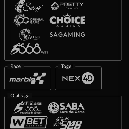
Race
Togel
Olahraga