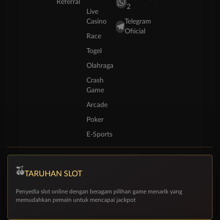
Referral
2
Live
Casino
Telegram
Ofiicial
Race
Togel
Olahraga
Crash
Game
Arcade
Poker
E-Sports
TARUHAN SLOT
Penyedia slot online dengan beragam pilihan game menarik yang
memudahkan pemain untuk mencapai jackpot