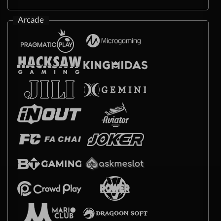
Arcade